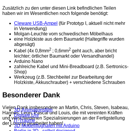
Zusätzlich zu den unter diesen Link befindlichen Teilen
haben wir im Wesentlichen noch folgende benötigt:
Cleware USB-Ampel
(für Prototyp I, aktuell nicht mehr
in Verwendung)
Molgan-Leuchte vom schwedischen Möbelhaus
eine Holzkiste aus dem Baumarkt (Haltegriffe wurden
abgesägt)
2
2
Kabel (4x 0,8mm
; 0,6mm
geht auch, aber bricht
leichter; örtlicher Baumarkt oder Versandhandel)
Arduino Nano
zahlreiche Kabel und Mini-Breadboard (z.B. Sertronics-
Shop)
Werkzeug (z.B. Stechbeitel zur Bearbeitung der
Holzkiste, Akkuschrauber) + verschiedene Schrauben
Besonderer Dank
Vielen Dank insbesondere an Martin, Chris, Steven, Isabeau,
3D-Animationsfilm
Hannes, Leon, Pascal und Louis, die mit vereinten Kräften
Digitale Uhr
und verschiedenen Spezialisierungen an der Fertigstellung
IT-Träume
der Lösung gearbeitet haben!
3D-Modellflughafen mit Arduino
Berlin in 3D - selbst designed