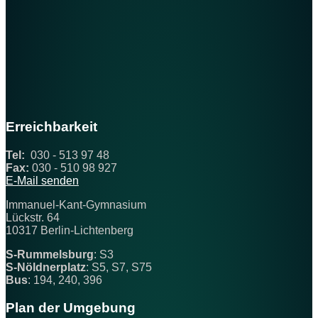
Erreichbarkeit
Tel:
030 - 513 97 48
Fax:
030 - 510 98 927
E-Mail senden
Immanuel-Kant-Gymnasium
Lückstr. 64
10317 Berlin-Lichtenberg
S-Rummelsburg
: S3
S-Nöldnerplatz
: S5, S7, S75
Bus
: 194, 240, 396
Plan der Umgebung