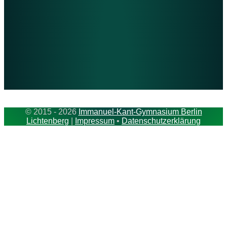
© 2015 - 2026
Immanuel-Kant-Gymnasium Berlin
Lichtenberg
|
Impressum
•
Datenschutzerklärung