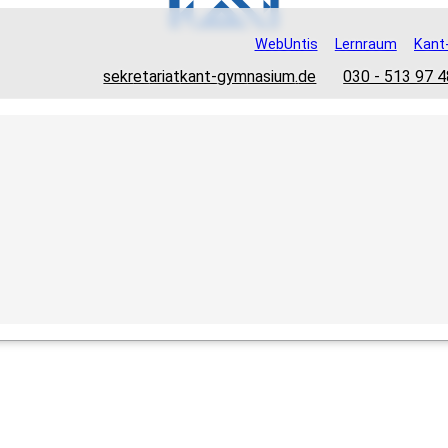
WebUntis
Lernraum
Kant
@
sekr
et
ariat
kant-
g
ym
nasium
.
de
030 - 513 97 4