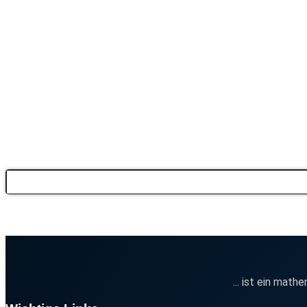
Suche
... ist ein math