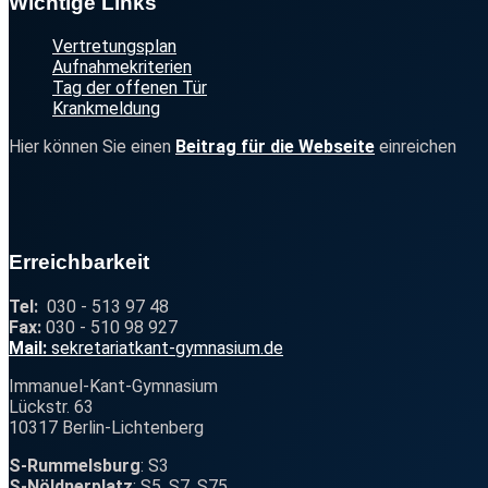
Footer
Wichtige Links
Vertretungsplan
Aufnahmekriterien
Tag der offenen Tür
Krankmeldung
Hier können Sie einen
Beitrag für die Webseite
einreichen
Erreichbarkeit
Tel:
030 - 513 97 48
Fax:
030 - 510 98 927
@
Mail:
se
kret
ar
ia
t
kant-
gymn
asi
um.de
Immanuel-Kant-Gymnasium
Lückstr. 63
10317 Berlin-Lichtenberg
S-Rummelsburg
: S3
S-Nöldnerplatz
: S5, S7, S75